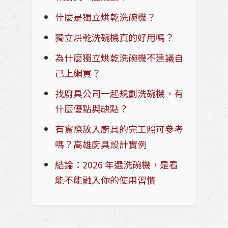
【02熱愛生活的人&TAKARA琺瑯廚具】三
什麼是獨立烘乾洗碗機？
代同堂全家歡
獨立烘乾洗碗機真的好用嗎？
【01熱愛生活的人&TAKARA琺瑯廚具】在
為什麼獨立烘乾洗碗機不建議自
退休之後懂得開始享受人生
己上網買？
找廚具公司一起規劃洗碗機，有
什麼樣的室內設計適合我家呢?裝潢攻
略!!2025 空間設計案例，新屋/翻修/自地
什麼優點與缺點？
自建裝潢攻略!!
有實際放入廚具的完工照可參考
嗎？高雄廚具設計實例
颱風、梅雨季家裡潮濕發霉，家裡那些是黴
菌最愛的4大死角?
結論：2026 年選洗碗機，是看
能不能融入你的使用習慣
TAKARA琺瑯壁板不只能用在廚房！5種你
沒想過的居家牆面應用法
【高預算日式廚具規劃】從動線設計到家電