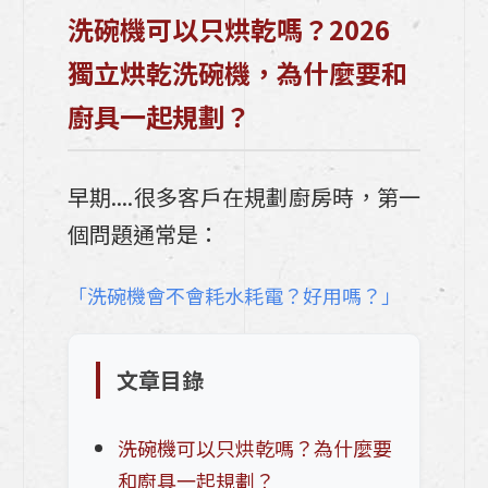
洗碗機可以只烘乾嗎？2026
廚具該怎麼選?》
獨立烘乾洗碗機，為什麼要和
【廚房保養】別再等年底大掃除！每天周5 
分鐘「順手清」，讓廚具永遠像新的一樣
廚具一起規劃？
【05熱愛生活的人】為了夢想中的車 換了
一間房，為了完美的廚房拆掉建商附的廚
早期....很多客戶在規劃廚房時，第一
具！
個問題通常是：
2026 居家新年開運6大撇步！空間改變這
「洗碗機會不會耗水耗電？好用嗎？」
6項，運勢自然跟著轉好!
【04熱愛生活的人x TAKARA琺瑯廚具】
文章目錄
注重天然材料和開放感的空間
【03熱愛生活的人x TAKARA琺瑯廚具】
洗碗機可以只烘乾嗎？為什麼要
家庭可以渡過美好時光的生活
和廚具一起規劃？