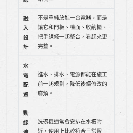
融
不是單純放進一台電器，而是
入
讓它和門板、檯面、收納櫃、
設
把手線條一起整合，看起來更
計
完整。
水
電
進水、排水、電源都能在施工
配
前一起規劃，降低後續修改的
置
麻煩。
動
線
洗碗機通常會安排在水槽附
流
近，使用上比較符合日常習