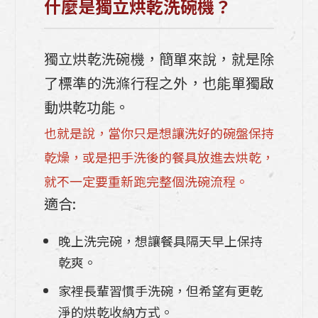
什麼是獨立烘乾洗碗機？
【日本Takara 琺瑯廚具】什麼是琺瑯??琺
瑯廚具好用嗎?會破嗎?購買前需要注意什
麼?
獨立烘乾洗碗機，簡單來說，就是除
了標準的洗滌行程之外，也能單獨啟
Takara廚具一字型中島廚房規劃，看完這
篇一次到位
動烘乾功能。
也就是說，當你只是想讓洗好的碗盤保持
五個提升辦公室效率的高雄系統櫃設計收納
乾燥，或是把手洗後的餐具放進去烘乾，
技巧
就不一定要重新跑完整個洗碗流程。
【六招幫助您搶救泡水傢俱及地板】重拾健
適合:
康舒適的居家環境
晚上洗完碗，想讓餐具隔天早上保持
三個指南把「北歐風廚房」做的有質感
乾爽。
家裡長輩習慣手洗碗，但希望有更乾
淨的烘乾收納方式。