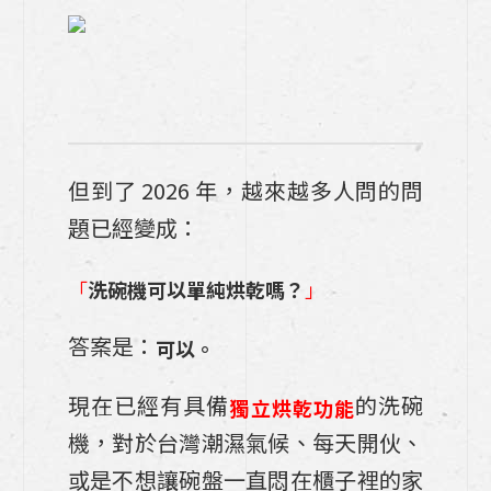
整合，Takara 博登如何為你量身訂製理想
開放式廚房？
瓦斯外洩氣爆?原因?如何應對一次懂、科
普時間
但到了 2026 年，越來越多人問的問
《takara廚具尺寸大公開》：日式廚具足
元抽是什麼?７個琺瑯廚具使用心得
題已經變成：
室內裝潢基礎知識：新手必備的設計術語，
「
洗碗機可以單純烘乾嗎？
」
一次了解20個常見裝修術語室內裝潢
答案是：
可以。
系統櫃是什麼？一篇瞭解特色、系統櫃與木
作差在哪裡?系統櫃設計如何進行室內裝
現在已經有具備
的洗碗
獨立烘乾功能
潢？
機，對於台灣潮濕氣候、每天開伙、
《Takara Standard日式廚具》lemure
或是不想讓碗盤一直悶在櫃子裡的家