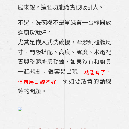
系列有什麼特別?特色分析一次看
庭來說，這個功能確實很吸引人。
「裝潢」與「裝修」一樣嗎？差在哪裡?獨
不過，洗碗機不是單純買一台機器放
家案例分析如何抓預算與實施的眉角！
進廚房就好。
《室內裝潢完工照案例分析》：小坪數裝潢
尤其是嵌入式洗碗機，牽涉到櫃體尺
風格這最夯! 13坪的客餐廳及中島廚房設計
寸、門板搭配、高度、寬度、水電配
要點解析
置與整體廚房動線，如果沒有和廚具
《20年老屋翻修+室內裝潢》：高雄廚具博
一起規劃，很容易出現「
功能有了，
登如何為年輕人開啟未來20年的居住機會
」例如要放置的動線
但廚房動線不好
挑選廚房壁板的五個關鍵因素你最在乎哪一
等的問題。
種?「廚房中腰」的四大材質一次告訴你
日式廚具Takara廚具240公分一字型收納
技巧(吊櫃篇)