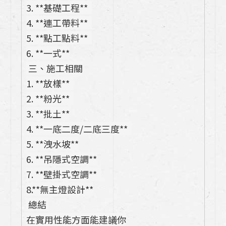
3. **基礎工程**  
【02熱愛生活的人&TAKARA琺瑯廚具】三
4. **連工帶料**  
代同堂全家歡
5. **點工點料**  
6. **一式**
【01熱愛生活的人&TAKARA琺瑯廚具】在
 三、施工相關
退休之後懂得開始享受人生
1. **放樣**  
什麼樣的室內設計適合我家呢?裝潢攻
2. **粉光**  
略!!2025 空間設計案例，新屋/翻修/自地
3. **批土**
自建裝潢攻略!!
4. **一底二度/二底三度**  
5. **洩水坡**
颱風、梅雨季家裡潮濕發霉，家裡那些是黴
6. **吊隱式空調**
菌最愛的4大死角?
7. **壁掛式空調**  
TAKARA琺瑯壁板不只能用在廚房！5種你
8.**無主燈設計**
沒想過的居家牆面應用法
 總結 
在實用性能方面能建議你
【高預算日式廚具規劃】從動線設計到家電