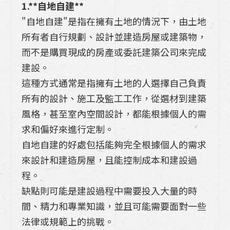
1.**自地自建**
【日本Takara 琺瑯廚具】什麼是琺瑯??琺
"自地自建"是指在擁有土地的情況下，由土地
瑯廚具好用嗎?會破嗎?購買前需要注意什
所有者自行規劃、設計並建造房屋或建築物，
麼?
而不是購買現成的房產或委託建築公司來完成
Takara廚具一字型中島廚房規劃，看完這
建設。
篇一次到位
這種方式通常是指擁有土地的人選擇自己負責
所有的設計、施工及監工工作，從選材到建築
五個提升辦公室效率的高雄系統櫃設計收納
風格，甚至室內空間設計，都能根據個人的需
技巧
求和偏好來進行定制。
【六招幫助您搶救泡水傢俱及地板】重拾健
自地自建的好處包括能夠完全根據個人的需求
康舒適的居家環境
來設計和建造房屋，且能控制成本和建設過
程。
三個指南把「北歐風廚房」做的有質感
缺點則可能是建設過程中需要投入大量的時
間、精力和專業知識，並且可能需要面對一些
法律或規範上的挑戰。