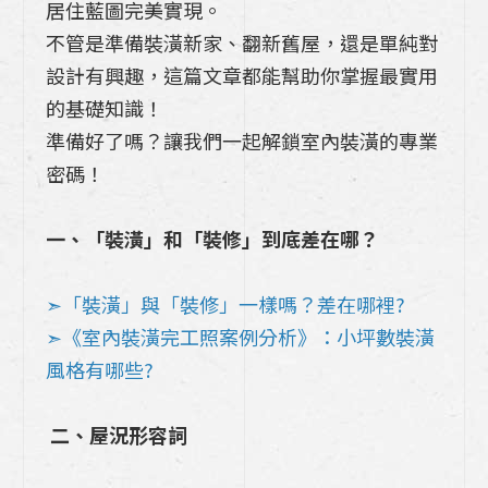
系列有什麼特別?特色分析一次看
居住藍圖完美實現。
不管是準備裝潢新家、翻新舊屋，還是單純對
「裝潢」與「裝修」一樣嗎？差在哪裡?獨
設計有興趣，這篇文章都能幫助你掌握最實用
家案例分析如何抓預算與實施的眉角！
的基礎知識！
準備好了嗎？讓我們一起解鎖室內裝潢的專業
《室內裝潢完工照案例分析》：小坪數裝潢
密碼！
風格這最夯! 13坪的客餐廳及中島廚房設計
要點解析
一、「裝潢」和「裝修」到底差在哪？
《20年老屋翻修+室內裝潢》：高雄廚具博
登如何為年輕人開啟未來20年的居住機會
➣「裝潢」與「裝修」一樣嗎？差在哪裡?
➣《室內裝潢完工照案例分析》：小坪數裝潢
挑選廚房壁板的五個關鍵因素你最在乎哪一
風格有哪些?
種?「廚房中腰」的四大材質一次告訴你
日式廚具Takara廚具240公分一字型收納
二、屋況形容詞
技巧(吊櫃篇)