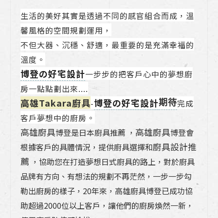
生活的美好其實是透過不同的感官組合而成，溫
馨風格的空間規劃運用，
不但大器、沉穩、舒適，最重要的是充滿幸福的
溫度。
博登の好宅設計
一步步的把客戶心中的夢想廚
房一點點劃出來....
高雄Takara廚具
博登の好宅設計
-
完成
期待
客戶夢想中的廚房。
高雄廚具
高雄廚具
博登是日本廚具推薦 ，
博登會
廚具設計推
根據客戶的具體情況，提供廚具選擇和
薦
，協助您在打造夢想日式廚具的路上，對於廚具
品牌有方向、有想法的規劃不再茫然，一步一步勾
勒出廚房的樣子，20年來，高雄廚具博登已成功協
助超過2000位以上客戶，讓他們的廚房煥然一新，