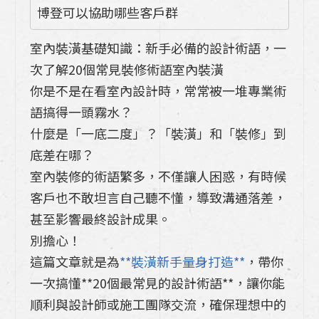
博登可以協助哪些客戶群
整合，Takara 博登如何為你量身訂製理想
開放式廚房？
室內裝潢基礎知識：新手必備的設計術語，一
瓦斯外洩氣爆?原因?如何應對一次懂、科
次了解20個常見裝修術語室內裝潢
普時間
你是不是在看室內設計時，常常被一堆專業術
語搞得一頭霧水？
《takara廚具尺寸大公開》：日式廚具足
什麼是「一底二度」？「裝潢」和「裝修」到
元抽是什麼?７個琺瑯廚具使用心得
底差在哪？
室內裝修的術語繁多，不僅讓人困惑，有時候
室內裝潢基礎知識：新手必備的設計術語，
一次了解20個常見裝修術語室內裝潢
客戶也不敢坦言自己聽不懂，導致溝通落差，
甚至影響最終設計成果。
系統櫃是什麼？一篇瞭解特色、系統櫃與木
別擔心！
作差在哪裡?系統櫃設計如何進行室內裝
這篇文章就是為
**裝潢新手量身打造**
，帶你
潢？
一次搞懂**20個最常見的設計術語**，讓你能
順利與設計師或施工團隊交流，確保理想中的
《Takara Standard日式廚具》lemure