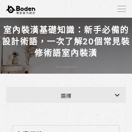
室內裝潢基礎知識：新手必備的
設計術語，一次了解20個常見裝
修術語室內裝潢
【廚房耐用度自測表】
選擇
洗碗機可以只烘乾嗎？2026 獨立烘乾洗碗
機，為什麼要和廚具一起規劃？
《我如何挑選廚具?三大物理真相告訴你，