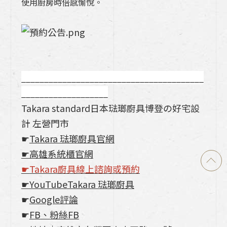
使用廚房時倍感愉悅。
________________________________________
___________________
Takara standard日本琺瑯廚具博登の好宅設
計 左營門市
☛
Takara 琺瑯廚具官網
☛高雄系統櫃官網
☛
Takara
廚具
線上諮詢或預約
☛YouTube
Takara 琺瑯廚具
☛
Google評論
☛
FB
、
粉絲FB