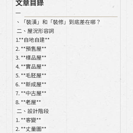
文章目錄
廚具該怎麼選?》
一
【廚房保養】別再等年底大掃除！每天周5 
、「裝潢」和「裝修」到底差在哪？  
分鐘「順手清」，讓廚具永遠像新的一樣
 二、屋況形容詞
1.**自地自建**
【05熱愛生活的人】為了夢想中的車 換了
2. **預售屋**  
一間房，為了完美的廚房拆掉建商附的廚
3. **樣品屋**  
具！
4. **實品屋**  
2026 居家新年開運6大撇步！空間改變這
5. **毛胚屋**  
6項，運勢自然跟著轉好!
6. **新成屋**  
7. **中古屋**  
【04熱愛生活的人x TAKARA琺瑯廚具】
8. **老屋**
注重天然材料和開放感的空間
 二、設計階段
1. **客變**  
【03熱愛生活的人x TAKARA琺瑯廚具】
家庭可以渡過美好時光的生活
2. **丈量圖**  