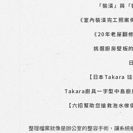
「裝潢」與「
《室內裝潢完工照案
《20年老屋翻
挑選廚房壁板
【日本Takar
Takara廚具一字型中島
【六招幫助您搶救泡水傢
整理檔案就像是辦公室的整容手術，讓系統櫃