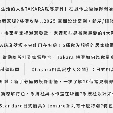
愛生活的人&TAKARA琺瑯廚具】在退休之後懂得開
我家呢?裝潢攻略!!2025 空間設計案例，新屋/翻修
、梅雨季家裡潮濕發霉，家裡那些是黴菌最愛的4大
ARA琺瑯壁板不只能用在廚房！5種你沒想過的居家牆
從動線設計到家電整合，Takara 博登如何為你
、科普時間
《takara廚具尺寸大公開》：日式
知識：新手必備的設計術語，一次了解20個常見裝
一篇瞭解特色、系統櫃與木作差在哪裡?系統櫃設計如
a Standard日式廚具》lemure系列有什麼特別?