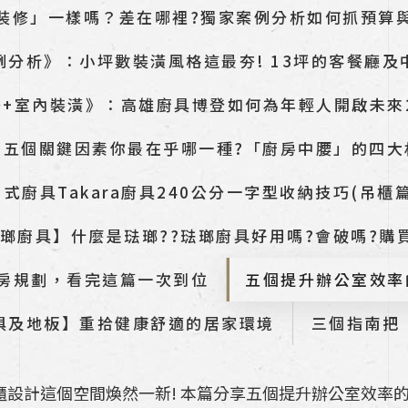
裝修」一樣嗎？差在哪裡?獨家案例分析如何抓預算
例分析》：小坪數裝潢風格這最夯! 13坪的客餐廳及
修+室內裝潢》：高雄廚具博登如何為年輕人開啟未來
的五個關鍵因素你最在乎哪一種?「廚房中腰」的四大
日式廚具Takara廚具240公分一字型收納技巧(吊櫃篇
a 琺瑯廚具】什麼是琺瑯??琺瑯廚具好用嗎?會破嗎?購
廚房規劃，看完這篇一次到位
五個提升辦公室效率
俱及地板】重拾健康舒適的居家環境
三個指南把
設計這個空間煥然一新! 本篇分享五個提升辦公室效率