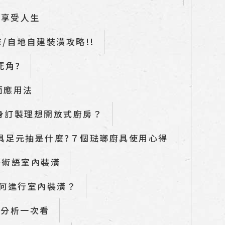
始享受人生
/自地自建裝潢攻略!!
死角?
面應用法
量身訂製理想開放式廚房？
廚具足元抽是什麼?７個琺瑯廚具使用心得
修術語室內裝潢
何進行室內裝潢？
特色分析一次看