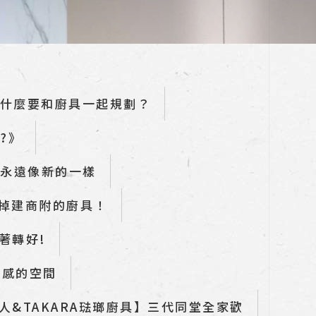
為什麼要和廚具一起規劃？
?》
具永遠像新的一樣
拆掉建商附的廚具！
著轉好!
放感的空間
人&TAKARA琺瑯廚具】三代同堂全家歡