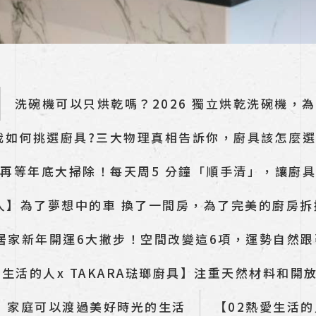
洗碗機可以只烘乾嗎？2026 獨立烘乾洗碗機，
我如何挑選廚具?三大物理真相告訴你，廚具該怎麼選
再等年底大掃除！每天周5 分鐘「順手清」，讓廚
人】為了夢想中的車 換了一間房，為了完美的廚房
6 居家新年開運6大撇步！空間改變這6項，運勢自然跟
愛生活的人x TAKARA琺瑯廚具】注重天然材料和開
廚具】家庭可以渡過美好時光的生活
【02熱愛生活的