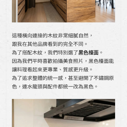
系列有什麼特別?特色分析一次看
「裝潢」與「裝修」一樣嗎？差在哪裡?獨
家案例分析如何抓預算與實施的眉角！
這種橫向連接的木紋非常細膩自然，
《室內裝潢完工照案例分析》：小坪數裝潢
跟我在其他品牌看到的完全不同。
風格這最夯! 13坪的客餐廳及中島廚房設計
為了搭配木紋，我們特別選了
黑色檯面
。
要點解析
因為我們平時喜歡拍攝美食照片，黑色檯面能
《20年老屋翻修+室內裝潢》：高雄廚具博
讓料理看起來更專業、質感更升級。
登如何為年輕人開啟未來20年的居住機會
為了追求整體的統一感，甚至避開了不鏽鋼原
色，連水龍頭與配件都統一改為黑色。
挑選廚房壁板的五個關鍵因素你最在乎哪一
種?「廚房中腰」的四大材質一次告訴你
日式廚具Takara廚具240公分一字型收納
技巧(吊櫃篇)