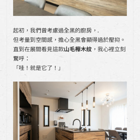
整合，Takara 博登如何為你量身訂製理想
開放式廚房？
起初，我們曾考慮過全黑的廚房，.
瓦斯外洩氣爆?原因?如何應對一次懂、科
普時間
但考量到空間感，擔心全黑會顯得過於壓抑。
直到在展間看見這款
山毛櫸木紋
，我心裡立刻
《takara廚具尺寸大公開》：日式廚具足
驚呼：
元抽是什麼?７個琺瑯廚具使用心得
「哇！就是它了！」
室內裝潢基礎知識：新手必備的設計術語，
一次了解20個常見裝修術語室內裝潢
系統櫃是什麼？一篇瞭解特色、系統櫃與木
作差在哪裡?系統櫃設計如何進行室內裝
潢？
《Takara Standard日式廚具》lemure