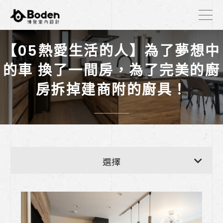
【05熱愛生活的人】為了夢想中
的車 換了一間房，為了完美的廚
房拆掉建商附的廚具！
【廚房耐用度自測表】
選擇
洗碗機可以只烘乾嗎？2026 獨立烘乾洗碗
機，為什麼要和廚具一起規劃？
《我如何挑選廚具?三大物理真相告訴你，