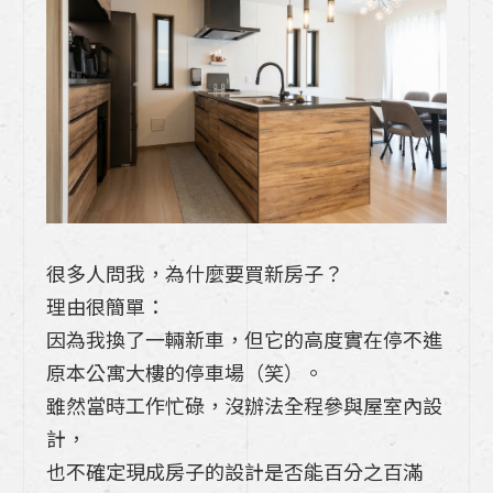
廚具該怎麼選?》
【廚房保養】別再等年底大掃除！每天周5 
分鐘「順手清」，讓廚具永遠像新的一樣
【05熱愛生活的人】為了夢想中的車 換了
一間房，為了完美的廚房拆掉建商附的廚
具！
很多人問我，為什麼要買新房子？
2026 居家新年開運6大撇步！空間改變這
理由很簡單：
6項，運勢自然跟著轉好!
因為我換了一輛新車，但它的高度實在停不進
【04熱愛生活的人x TAKARA琺瑯廚具】
原本公寓大樓的停車場（笑）。
注重天然材料和開放感的空間
雖然當時工作忙碌，沒辦法全程參與屋室內設
計，
【03熱愛生活的人x TAKARA琺瑯廚具】
也不確定現成房子的設計是否能百分之百滿
家庭可以渡過美好時光的生活