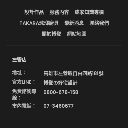
設計作品
服務內容
成家知識專欄
TAKARA琺瑯廚具
最新消息
聯絡我們
關於博登
網站地圖
左營店
地址：
高雄市左營區自由四路181號
官方LINE：
博登の好宅設計
免費諮詢專
0800-678-158
線：
市內電話：
07-3460677