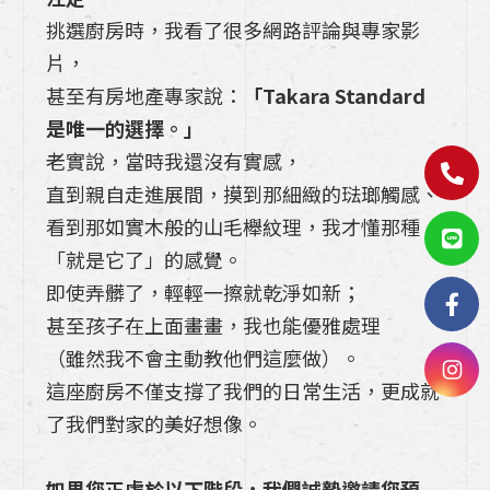
挑選廚房時，我看了很多網路評論與專家影
片，
甚至有房地產專家說：
「Takara Standard
是唯一的選擇。」
老實說，當時我還沒有實感，
直到親自走進展間，摸到那細緻的琺瑯觸感、
看到那如實木般的山毛櫸紋理，我才懂那種
「就是它了」的感覺。
即使弄髒了，輕輕一擦就乾淨如新；
甚至孩子在上面畫畫，我也能優雅處理
（雖然我不會主動教他們這麼做）。
這座廚房不僅支撐了我們的日常生活，更成就
了我們對家的美好想像。
如果您正處於以下階段，我們誠摯邀請您預