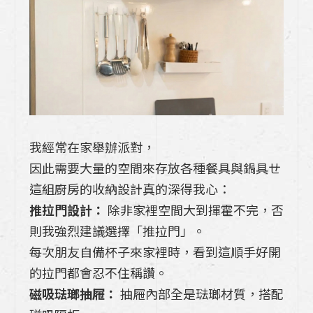
【日本Takara 琺瑯廚具】什麼是琺瑯??琺
瑯廚具好用嗎?會破嗎?購買前需要注意什
麼?
Takara廚具一字型中島廚房規劃，看完這
篇一次到位
五個提升辦公室效率的高雄系統櫃設計收納
我經常在家舉辦派對，
技巧
因此需要大量的空間來存放各種餐具與鍋具ㄝ
這組廚房的收納設計真的深得我心：
【六招幫助您搶救泡水傢俱及地板】重拾健
推拉門設計：
除非家裡空間大到揮霍不完，否
康舒適的居家環境
則我強烈建議選擇「推拉門」。
三個指南把「北歐風廚房」做的有質感
每次朋友自備杯子來家裡時，看到這順手好開
的拉門都會忍不住稱讚。
磁吸琺瑯抽屜：
抽屜內部全是琺瑯材質，搭配