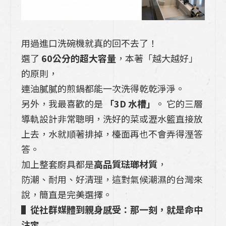
用過進口洗碗機就真的回不去了！
選了
60公分的超大容量
，本著「越大越好」
的原則，
連油膩膩的煎鍋都能一次洗得乾乾淨淨。
另外，我最喜歡的是
「3D 水槽」
。 它的三層
導軌設計非常聰明，洗好的菜或瀝水籃直接放
上去，水就順著排掉，檯面再也不會弄得溼答
答。
加上整套廚具都是
高品質琺瑯材質
，
防潮、耐用、好清理，這對氣候潮濕的台灣來
說，簡直是完美選擇。
▌從社群媒體到親身感受：那一刻，就是命中
注定