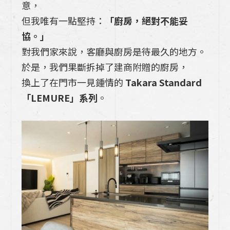
意，
【02熱愛生活的人&TAKARA琺瑯廚具】三
但我唯有一點堅持：
「廚房，絕對不能妥
代同堂全家歡
協。」
對我們家來說，客廳與廚房是待最久的地方。
【01熱愛生活的人&TAKARA琺瑯廚具】在
於是，我們果斷拆掉了建商附贈的廚房，
退休之後懂得開始享受人生
換上了在門市一見鍾情的
Takara Standard
什麼樣的室內設計適合我家呢?裝潢攻
「LEMURE」系列
。
略!!2025 空間設計案例，新屋/翻修/自地
自建裝潢攻略!!
颱風、梅雨季家裡潮濕發霉，家裡那些是黴
菌最愛的4大死角?
TAKARA琺瑯壁板不只能用在廚房！5種你
沒想過的居家牆面應用法
【高預算日式廚具規劃】從動線設計到家電