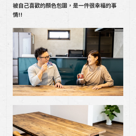
系列有什麼特別?特色分析一次看
被自己喜歡的顏色包圍，是一件很幸福的事
情!!
「裝潢」與「裝修」一樣嗎？差在哪裡?獨
家案例分析如何抓預算與實施的眉角！
《室內裝潢完工照案例分析》：小坪數裝潢
風格這最夯! 13坪的客餐廳及中島廚房設計
要點解析
《20年老屋翻修+室內裝潢》：高雄廚具博
登如何為年輕人開啟未來20年的居住機會
挑選廚房壁板的五個關鍵因素你最在乎哪一
種?「廚房中腰」的四大材質一次告訴你
日式廚具Takara廚具240公分一字型收納
技巧(吊櫃篇)