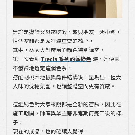
整合，Takara 博登如何為你量身訂製理想
開放式廚房？
瓦斯外洩氣爆?原因?如何應對一次懂、科
無論是邀請父母來吃飯，或與朋友一起小聚，
普時間
這個空間都是家裡最重要的核心，
其中，林太太對廚房的顏色特別講究，
《takara廚具尺寸大公開》：日式廚具足
第一次看到
Trecia 系列的藍綠色
時，她便毫
元抽是什麼?７個琺瑯廚具使用心得
不猶豫地選定這個色系，
室內裝潢基礎知識：新手必備的設計術語，
搭配胡桃木地板與鐵件結構後，呈現出一種大
一次了解20個常見裝修術語室內裝潢
人味的沈穩氛圍，也讓整體空間更有質感。
系統櫃是什麼？一篇瞭解特色、系統櫃與木
這組配色對大家來說都是全新的嘗試，因此在
作差在哪裡?系統櫃設計如何進行室內裝
施工期間，師傅與業主都非常期待完工後的樣
潢？
子，
《Takara Standard日式廚具》lemure
現在的成品，也的確讓人覺得，