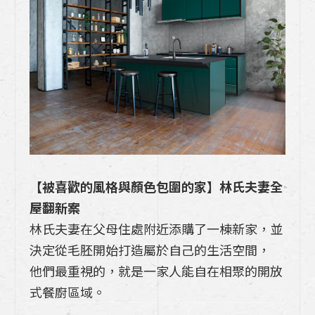
廚具該怎麼選?》
【廚房保養】別再等年底大掃除！每天周5 
分鐘「順手清」，讓廚具永遠像新的一樣
【05熱愛生活的人】為了夢想中的車 換了
一間房，為了完美的廚房拆掉建商附的廚
具！
2026 居家新年開運6大撇步！空間改變這
【被喜歡的風格與顏色包圍的家】林氏夫妻全
6項，運勢自然跟著轉好!
屋翻新案
林氏夫妻在父母住處附近添購了一棟新家，並
【04熱愛生活的人x TAKARA琺瑯廚具】
決定從毛胚開始打造屬於自己的生活空間，
注重天然材料和開放感的空間
他們最重視的，就是一家人能自在相聚的開放
【03熱愛生活的人x TAKARA琺瑯廚具】
式餐廚區域。
家庭可以渡過美好時光的生活