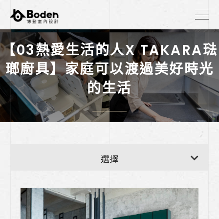
【03熱愛生活的人X TAKARA琺
瑯廚具】家庭可以渡過美好時光
的生活
【廚房耐用度自測表】
選擇
洗碗機可以只烘乾嗎？2026 獨立烘乾洗碗
機，為什麼要和廚具一起規劃？
《我如何挑選廚具?三大物理真相告訴你，