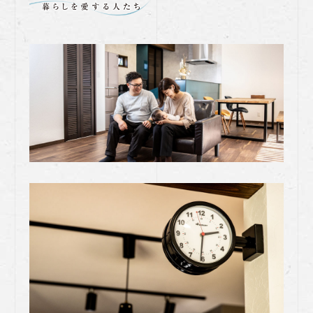
【02熱愛生活的人&TAKARA琺瑯廚具】三
代同堂全家歡
【01熱愛生活的人&TAKARA琺瑯廚具】在
退休之後懂得開始享受人生
什麼樣的室內設計適合我家呢?裝潢攻
略!!2025 空間設計案例，新屋/翻修/自地
自建裝潢攻略!!
颱風、梅雨季家裡潮濕發霉，家裡那些是黴
菌最愛的4大死角?
TAKARA琺瑯壁板不只能用在廚房！5種你
沒想過的居家牆面應用法
【高預算日式廚具規劃】從動線設計到家電