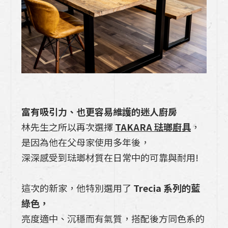
【日本Takara 琺瑯廚具】什麼是琺瑯??琺
瑯廚具好用嗎?會破嗎?購買前需要注意什
麼?
Takara廚具一字型中島廚房規劃，看完這
篇一次到位
五個提升辦公室效率的高雄系統櫃設計收納
富有吸引力、也更容易維護的迷人廚房
技巧
林先生之所以再次選擇
TAKARA 琺瑯廚具
，
【六招幫助您搶救泡水傢俱及地板】重拾健
是因為他在父母家使用多年後，
康舒適的居家環境
深深感受到琺瑯材質在日常中的可靠與耐用!
三個指南把「北歐風廚房」做的有質感
這次的新家，他特別選用了
Trecia 系列的藍
綠色
，
亮度適中、沉穩而有氣質，搭配後方同色系的